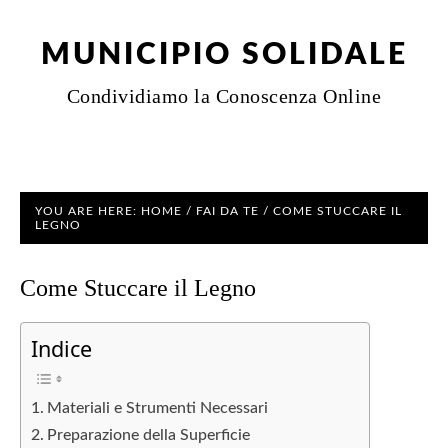
MUNICIPIO SOLIDALE
Condividiamo la Conoscenza Online
YOU ARE HERE:
HOME
/
FAI DA TE
/
COME STUCCARE IL
LEGNO
Come Stuccare il Legno
Indice
Materiali e Strumenti Necessari
Preparazione della Superficie