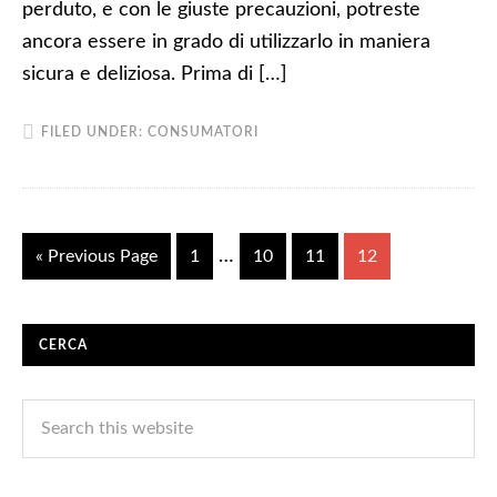
perduto, e con le giuste precauzioni, potreste
ancora essere in grado di utilizzarlo in maniera
sicura e deliziosa. Prima di […]
FILED UNDER:
CONSUMATORI
…
« Previous Page
1
10
11
12
CERCA