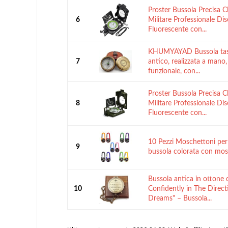
Proster Bussola Precisa C
6
Militare Professionale Di
Fluorescente con...
KHUMYAYAD Bussola tasc
7
antico, realizzata a man
funzionale, con...
Proster Bussola Precisa C
8
Militare Professionale Di
Fluorescente con...
10 Pezzi Moschettoni per
9
bussola colorata con mo
Bussola antica in ottone 
10
Confidently in The Direct
Dreams" – Bussola...