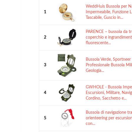
WeddHuis Bussola per Na
1
Impermeabile, Funzione L
Tascabile, Guscio in...
PARENCE – bussola da tr
2
coperchio e ingrandimen
fluorescente...
Bussola Verde, Sportneer 
3
Professionale Bussola Mil
Geologia...
GWHOLE - Bussola Imper
4
Escursioni, Militare, Navi
Cordino, Sacchetto e...
Bussola di navigazione tr
5
orienteering per escursio
con...