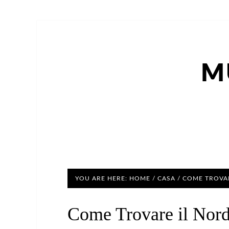
M
YOU ARE HERE:
HOME
/
CASA
/
COME TROVAR
Come Trovare il Nord